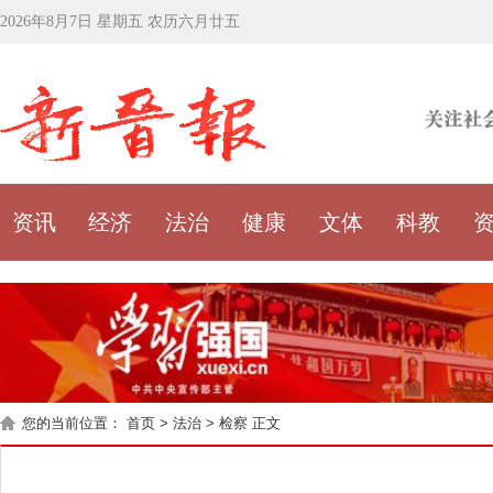
2026年8月7日 星期五 农历六月廿五
资讯
经济
法治
健康
文体
科教
您的当前位置：
首页
>
法治
>
检察
正文