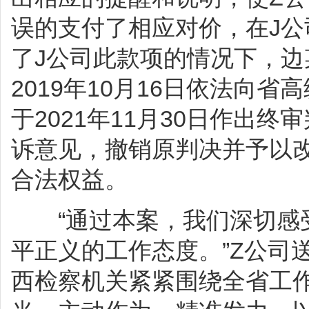
误的支付了相应对价，在J公
了J公司此款项的情况下，边
2019年10月16日依法向
于2021年11月30日作出
诉意见，撤销原判决并予以
合法权益。
“通过本案，我们深切感受
平正义的工作态度。”Z公司
西检察机关紧紧围绕全省工