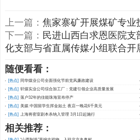
上一篇：
焦家寨矿开展煤矿专业
下一篇：
民进山西白求恩医院支
化支部与省直属传媒小组联合开
随便看看：
[
热点
]
同华煤业公司全面强化节前党风廉政建设
[
热点
]
轩煤实业公司综合加工厂：党建引领企业高质量发展
[
热点
]
落户32年的佳能珠海宣布停产
[
热点
]
美媒:中国留学生挥金如土 夜店一晚花6千美元
[
热点
]
上海将密室剧本杀纳入管理 3月1日起施行
相关推荐：
[
热点
]
“山西制造”草编吉祥物，入驻北京冬奥村